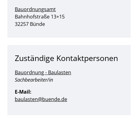
Bauordnungsamt
Straße:
Hausnummer:
Bahnhofstraße
13+15
PLZ:
Ort:
32257
Bünde
Zuständige Kontaktpersonen
Bauordnung - Baulasten
Position:
Sachbearbeiter/in
E-Mail:
baulasten@buende.de