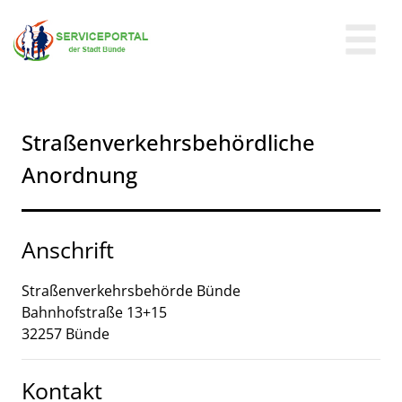
Zum Header
Zum Hauptinhalt
Zum Footer
Zum Hauptinhalt springen
Straßenverkehrsbehördliche
Anordnung
Anschrift
Straßenverkehrsbehörde Bünde
Bahnhofstraße
13+15
32257
Bünde
Kontakt